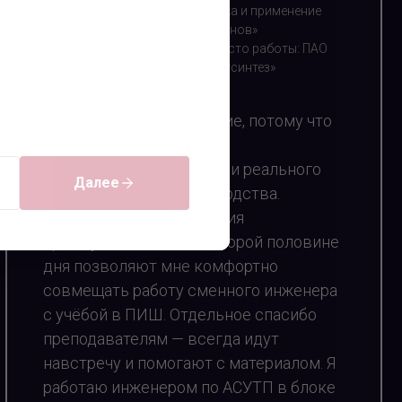
переработка и применение
полиолефинов»
Текущее место работы: ПАО
«Казаньоргсинтез»
Я выбрал это направление, потому что
оно находится на стыке
фундаментальной науки и реального
Далее
промышленного производства.
Сменный график и занятия
преимущественно во второй половине
дня позволяют мне комфортно
совмещать работу сменного инженера
с учёбой в ПИШ. Отдельное спасибо
преподавателям — всегда идут
навстречу и помогают с материалом. Я
работаю инженером по АСУТП в блоке