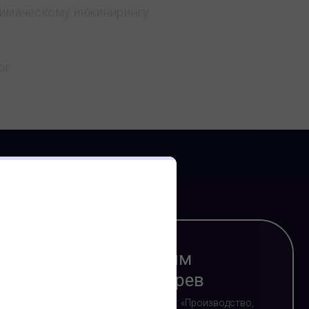
химическому инжинирингу
ог
Максим
Бочкарев
Программа: «Производство,